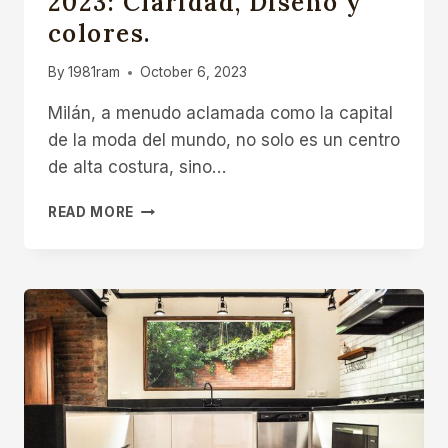
2023: Claridad, Diseño y
colores.
By
1981ram
October 6, 2023
Milán, a menudo aclamada como la capital
de la moda del mundo, no solo es un centro
de alta costura, sino…
TENDENCIAS
READ MORE
PARA
TU
COCINA
2023:
CLARIDAD,
DISEÑO
Y
COLORES.