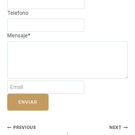
Telefono
Mensaje
*
ENVIAR
Post
PREVIOUS
NEXT
navigation