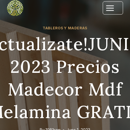
Skip
to
content
TABLEROS Y MADERAS
ctualizate!jUN
2023 Precios
Madecor Mdf
elamina GRAT
By
1981ram
June 1, 2023