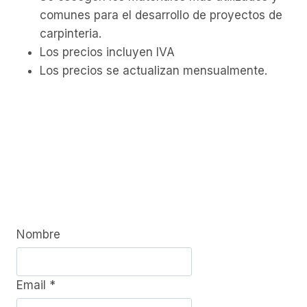
comunes para el desarrollo de proyectos de
carpinteria.
Los precios incluyen IVA
Los precios se actualizan mensualmente.
Quieres conocer mas
precios y los nombres
de los distribuidores?
Escribenos y te enviaremos a tu email la lista
completa de precios!!
Nombre
Email
*