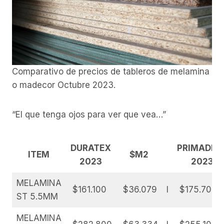
Comparativo de precios de tableros de melamina
o madecor Octubre 2023.
“El que tenga ojos para ver que vea…”
DURATEX
PRIMADER
ITEM
$M2
2023
2023
MELAMINA
$161.100
$36.079
I
$175.700
ST 5.5MM
MELAMINA